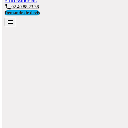
Professionnels
phone
02 49 88 23 36
Demande de devis
menu