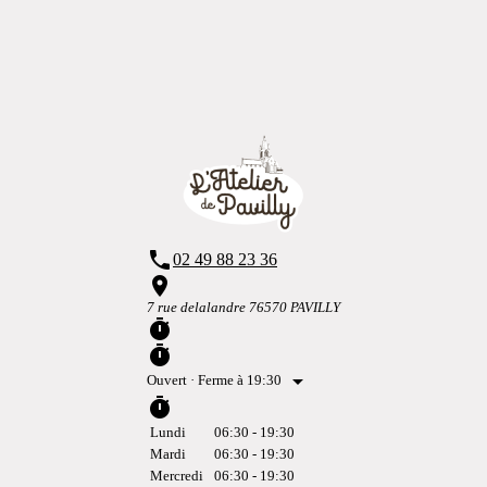
phone
02 49 88 23 36
place
7 rue delalandre 76570 PAVILLY
timer
timer
arrow_drop_down
Ouvert
· Ferme à 19:30
timer
Lundi
06:30 - 19:30
Mardi
06:30 - 19:30
Mercredi
06:30 - 19:30