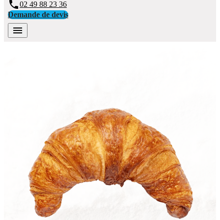
phone
02 49 88 23 36
Demande de devis
menu