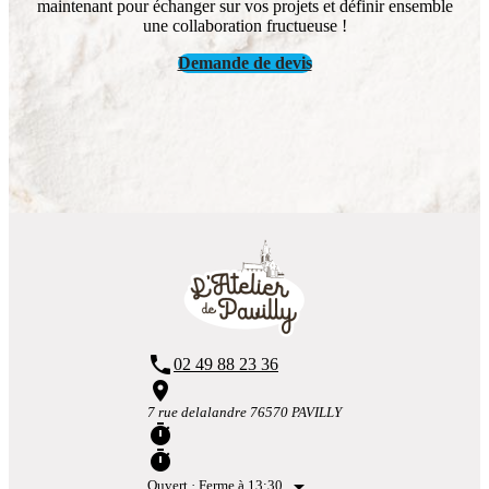
maintenant pour échanger sur vos projets et définir ensemble
une collaboration fructueuse !
Demande de devis
phone
02 49 88 23 36
place
7 rue delalandre 76570 PAVILLY
timer
timer
arrow_drop_down
Ouvert
· Ferme à 13:30